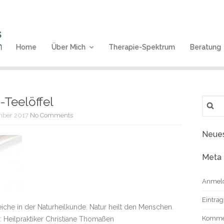
Home
Über Mich
Therapie-Spektrum
Beratung
Teelöffel
Suche
nach:
mber 2017
No Comments
Neue
Meta
Anmel
Eintra
eiche in der Naturheilkunde. Natur heilt den Menschen.
Komme
 Heilpraktiker Christiane Thomaßen