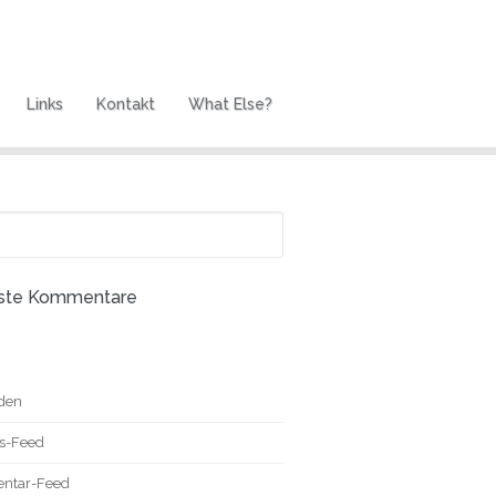
Links
Kontakt
What Else?
n
ste Kommentare
den
gs-Feed
ntar-Feed