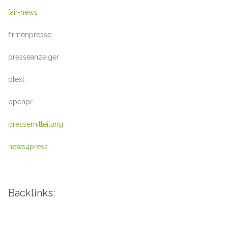
fair-news
firmenpresse
presseanzeiger
ptext
openpr
pressemitteilung
news4press
Backlinks: