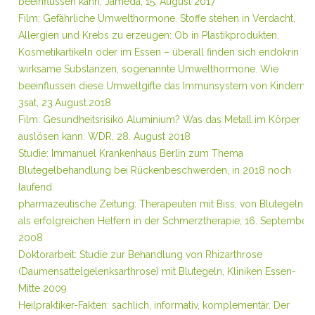
beeinflussen kann, Jameda, 15. August 2017
Film: Gefährliche Umwelthormone.
Stoffe stehen in Verdacht,
Allergien und Krebs zu erzeugen:
Ob in Plastikprodukten,
Kosmetikartikeln oder im Essen – überall finden sich endokrin
wirksame Substanzen, sogenannte Umwelthormone. Wie
beeinflussen diese Umweltgifte das Immunsystem von Kindern?
3sat, 23.August.2018
Film: Gesundheitsrisiko Aluminium? Was das Metall im Körper
auslösen kann. WDR, 28. August 2018
Studie: Immanuel Krankenhaus Berlin zum Thema
Blutegelbehandlung bei Rückenbeschwerden, in 2018 noch
laufend
pharmazeutische Zeitung: Therapeuten mit Biss, von Blutegeln
als erfolgreichen Helfern in der Schmerztherapie, 16. September
2008
Doktorarbeit: Studie zur Behandlung von Rhizarthrose
(Daumensattelgelenksarthrose) mit Blutegeln, Kliniken Essen-
Mitte 2009
Heilpraktiker-Fakten: sachlich, informativ, komplementär. Der