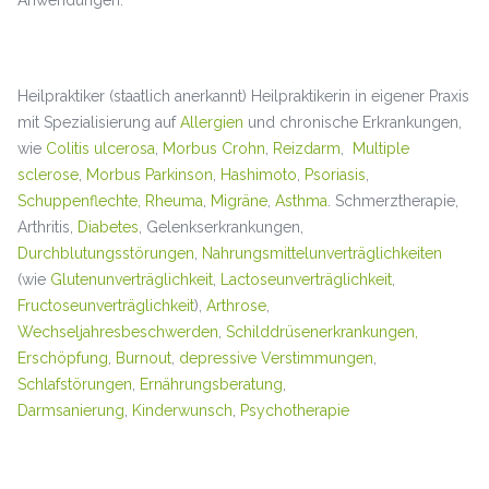
Heilpraktiker (staatlich anerkannt) Heilpraktikerin in eigener Praxis
mit Spezialisierung auf
Allergien
und chronische Erkrankungen,
wie
Colitis ulcerosa
,
Morbus Crohn
,
Reizdarm
,
Multiple
sclerose
,
Morbus Parkinson
,
Hashimoto
,
Psoriasis
,
Schuppenflechte,
Rheuma
,
Migräne
,
Asthma
. Schmerztherapie,
Arthritis,
Diabetes
, Gelenkserkrankungen,
Durchblutungsstörungen
,
Nahrungsmittelunverträglichkeiten
(wie
Glutenunverträglichkeit
,
Lactoseunverträglichkeit
,
Fructoseunverträglichkeit
),
Arthrose
,
Wechseljahresbeschwerden
,
Schilddrüsenerkrankungen,
Erschöpfung
,
Burnout
,
depressive Verstimmungen
,
Schlafstörungen
,
Ernährungsberatung
,
Darmsanierung
,
Kinderwunsch
,
Psychotherapie