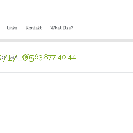
Links
Kontakt
What Else?
0717_05
ontakt
06063.877 40 44