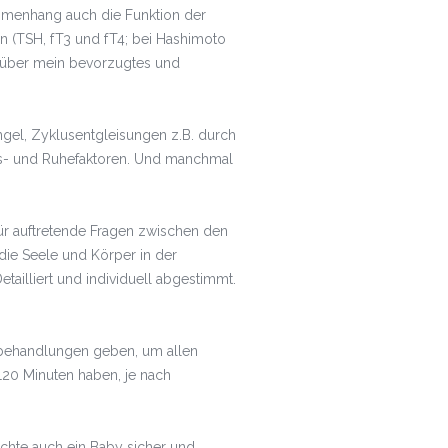
mmenhang auch die Funktion der
en (TSH, fT3 und fT4; bei Hashimoto
, über mein bevorzugtes und
ngel, Zyklusentgleisungen z.B. durch
ngs- und Ruhefaktoren. Und manchmal
r auftretende Fragen zwischen den
 die Seele und Körper in der
ailliert und individuell abgestimmt.
zelbehandlungen geben, um allen
20 Minuten haben, je nach
öchte auch ein Baby sicher und