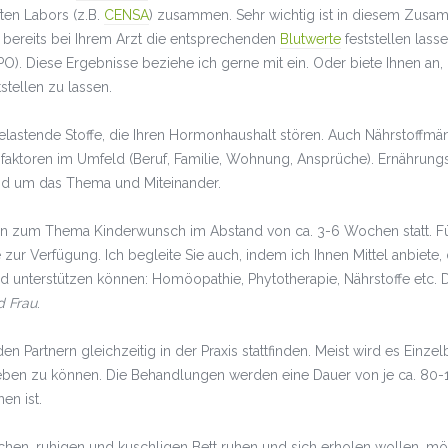
ften Labors (z.B.
CENSA
) zusammen. Sehr wichtig ist in diesem Zusa
bereits bei Ihrem Arzt die entsprechenden
Blutwerte
feststellen lass
. Diese Ergebnisse beziehe ich gerne mit ein. Oder biete Ihnen an
tellen zu lassen.
elastende Stoffe, die Ihren Hormonhaushalt stören. Auch Nährstoffmä
ssfaktoren im Umfeld (Beruf, Familie, Wohnung, Ansprüche). Ernähru
und um das Thema und Miteinander.
n zum Thema Kinderwunsch im Abstand von ca. 3-6 Wochen statt. Fü
 zur Verfügung. Ich begleite Sie auch, indem ich Ihnen Mittel anbiete,
unterstützen können: Homöopathie, Phytotherapie, Nährstoffe etc. Det
 Frau
.
n Partnern gleichzeitig in der Praxis stattfinden. Meist wird es Ein
n zu können. Die Behandlungen werden eine Dauer von je ca. 80-1
en ist.
ichen, ruhigen und kuschligen Bett ruhen und sich erholen wollen, m