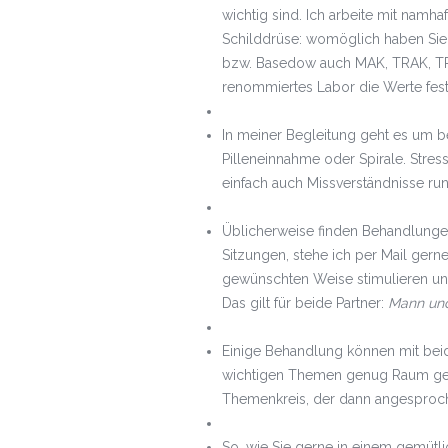
wichtig sind. Ich arbeite mit namha
Schilddrüse: womöglich haben Sie 
bzw. Basedow auch MAK, TRAK, TPO)
renommiertes Labor die Werte fests
In meiner Begleitung geht es um b
Pilleneinnahme oder Spirale. Stre
einfach auch Missverständnisse r
Üblicherweise finden Behandlunge
Sitzungen, stehe ich per Mail gerne
gewünschten Weise stimulieren und 
Das gilt für beide Partner:
Mann und
Einige Behandlung können mit beide
wichtigen Themen genug Raum gebe
Themenkreis, der dann angesproch
So, wie Sie gerne in einem gemütl