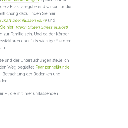
e z.B. aktiv regulierend wirken für die
ntlichung dazu finden Sie hier:
schaft beeinflussen kann
) und
Sie hier:
W
enn Gluten Stress auslöst
)
ur Familie sein. Und da der Körper
essfaktoren ebenfalls wichtige Faktoren
rau
e und der Untersuchungen stelle ich
 den Weg begleitet.
Pflanzenheilkunde
,
g, Betrachtung der Bedenken und
nden.
er – , die mit ihrer umfassenden