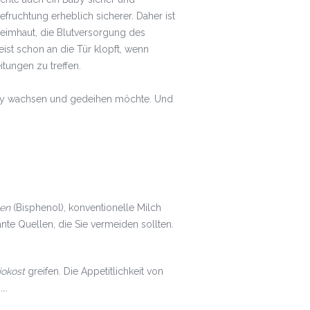
fruchtung erheblich sicherer. Daher ist
leimhaut, die Blutversorgung des
t schon an die Tür klopft, wenn
tungen zu treffen.
Baby wachsen und gedeihen möchte. Und
hen
(Bisphenol), konventionelle Milch
sante Quellen, die Sie vermeiden sollten.
iokost
greifen. Die Appetitlichkeit von
….