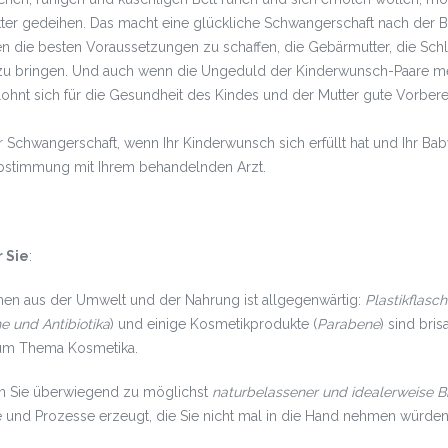
ter gedeihen. Das macht eine glückliche Schwangerschaft nach der Be
en die besten Voraussetzungen zu schaffen, die Gebärmutter, die Sch
u bringen. Und auch wenn die Ungeduld der Kinderwunsch-Paare meis
lohnt sich für die Gesundheit des Kindes und der Mutter gute Vorberei
r Schwangerschaft, wenn Ihr Kinderwunsch sich erfüllt hat und Ihr 
Abstimmung mit Ihrem behandelnden Arzt.
 Sie
:
n aus der Umwelt und der Nahrung ist allgegenwärtig:
Plastikflasc
e und Antibiotika
) und einige Kosmetikprodukte (
Parabene
) sind bri
zum Thema Kosmetika.
ten Sie überwiegend zu möglichst
naturbelassener und idealerweise B
e und Prozesse erzeugt, die Sie nicht mal in die Hand nehmen würden