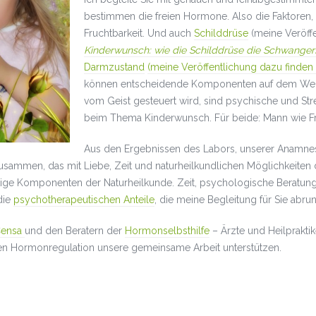
bestimmen die freien Hormone. Also die Faktoren, di
Fruchtbarkeit. Und auch
Schilddrüse
(meine Veröffe
Kinderwunsch: wie die Schilddrüse die Schwanger
Darmzustand
(meine Veröffentlichung dazu finden 
können entscheidende Komponenten auf dem Weg z
vom Geist gesteuert wird, sind psychische und Str
beim Thema Kinderwunsch. Für beide: Mann wie F
Aus den Ergebnissen des Labors, unserer Anamnes
ammen, das mit Liebe, Zeit und naturheilkundlichen Möglichkeiten
htige Komponenten der Naturheilkunde. Zeit, psychologische Beratun
die
psychotherapeutischen Anteile
, die meine Begleitung für Sie abru
ensa
und den Beratern der
Hormonselbsthilfe
– Ärzte und Heilpraktik
hen Hormonregulation unsere gemeinsame Arbeit unterstützen.