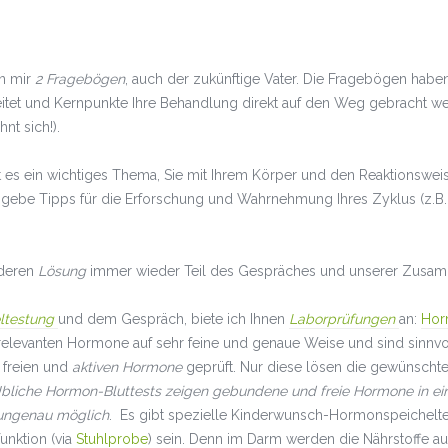
n mir
2 Fragebögen
, auch der zukünftige Vater. Die Fragebögen hab
eitet und Kernpunkte Ihre Behandlung direkt auf den Weg gebracht 
nt sich!).
t es ein wichtiges Thema, Sie mit Ihrem Körper und den Reaktionswe
 gebe Tipps für die Erforschung und Wahrnehmung Ihres Zyklus (z.B
deren
Lösung
immer wieder Teil des Gespräches und unserer Zusam
ltestung
und dem Gespräch, biete ich Ihnen
Laborprüfungen
an:
Hor
elevanten Hormone auf sehr feine und genaue Weise und sind sinnvo
 freien und
aktiven Hormone
geprüft. Nur diese lösen die gewünschte
bliche Hormon-Bluttests zeigen gebundene und freie Hormone in ein
 ungenau möglich
. Es gibt spezielle Kinderwunsch-Hormonspeichelte
unktion (via
Stuhlprobe
) sein. Denn im Darm werden die Nährstoffe au